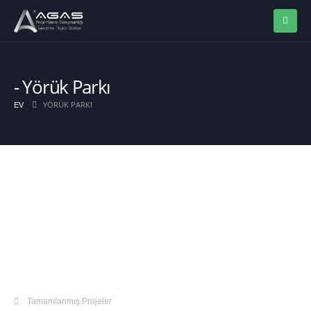
Yörük Parkı
YÖRÜK PARKI
EV
Tamamlanmış Projeler