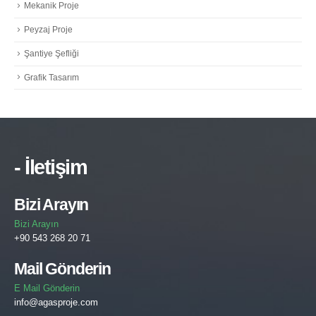
Mekanik Proje
Peyzaj Proje
Şantiye Şefliği
Grafik Tasarım
- İletişim
Bizi Arayın
Bizi Arayın
+90 543 268 20 71
Mail Gönderin
E Mail Gönderin
info@agasproje.com