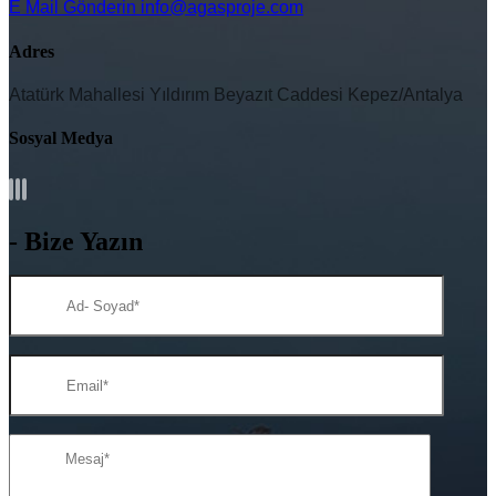
E Mail Gönderin
info@agasproje.com
Adres
Atatürk Mahallesi Yıldırım Beyazıt Caddesi Kepez/Antalya
Sosyal Medya
- Bize Yazın