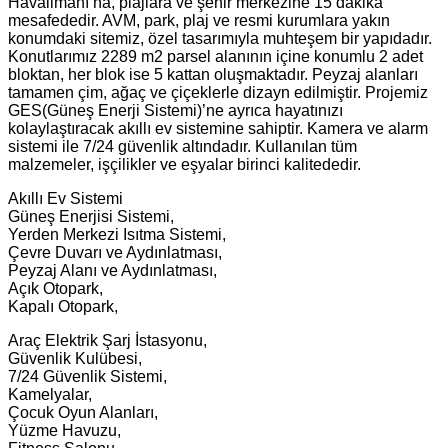
Havalimanı’na, plajlara ve şehir merkezine 15 dakika
mesafededir. AVM, park, plaj ve resmi kurumlara yakın
konumdaki sitemiz, özel tasarımıyla muhteşem bir yapıdadır.
Konutlarımız 2289 m2 parsel alanının içine konumlu 2 adet
bloktan, her blok ise 5 kattan oluşmaktadır. Peyzaj alanları
tamamen çim, ağaç ve çiçeklerle dizayn edilmiştir. Projemiz
GES(Güneş Enerji Sistemi)’ne ayrıca hayatınızı
kolaylaştıracak akıllı ev sistemine sahiptir. Kamera ve alarm
sistemi ile 7/24 güvenlik altındadır. Kullanılan tüm
malzemeler, işçilikler ve eşyalar birinci kalitededir.
Akıllı Ev Sistemi
Güneş Enerjisi Sistemi,
Yerden Merkezi Isıtma Sistemi,
Çevre Duvarı ve Aydınlatması,
Peyzaj Alanı ve Aydınlatması,
Açık Otopark,
Kapalı Otopark,
Araç Elektrik Şarj İstasyonu,
Güvenlik Kulübesi,
7/24 Güvenlik Sistemi,
Kamelyalar,
Çocuk Oyun Alanları,
Yüzme Havuzu,