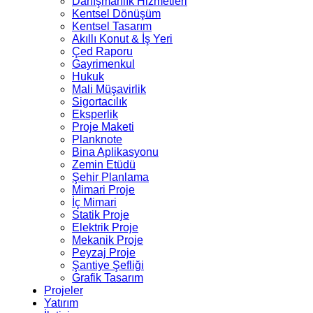
Danışmanlık Hizmetleri
Kentsel Dönüşüm
Kentsel Tasarım
Akıllı Konut & İş Yeri
Çed Raporu
Gayrimenkul
Hukuk
Mali Müşavirlik
Sigortacılık
Eksperlik
Proje Maketi
Planknote
Bina Aplikasyonu
Zemin Etüdü
Şehir Planlama
Mimari Proje
İç Mimari
Statik Proje
Elektrik Proje
Mekanik Proje
Peyzaj Proje
Şantiye Şefliği
Grafik Tasarım
Projeler
Yatırım