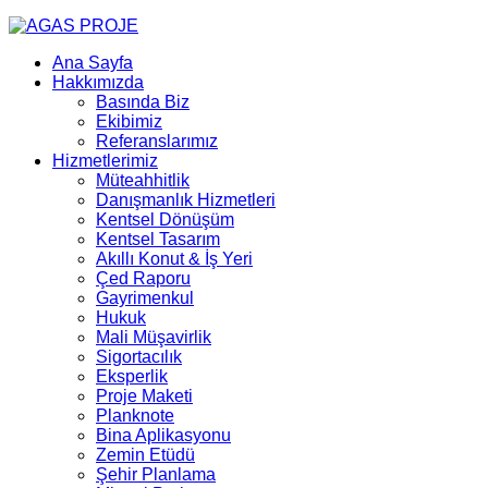
Ana Sayfa
Hakkımızda
Basında Biz
Ekibimiz
Referanslarımız
Hizmetlerimiz
Müteahhitlik
Danışmanlık Hizmetleri
Kentsel Dönüşüm
Kentsel Tasarım
Akıllı Konut & İş Yeri
Çed Raporu
Gayrimenkul
Hukuk
Mali Müşavirlik
Sigortacılık
Eksperlik
Proje Maketi
Planknote
Bina Aplikasyonu
Zemin Etüdü
Şehir Planlama