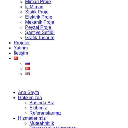
Mimari Proje
İç Mimari
Statik Proje
Elektrik Proje
Mekanik Proje
Peyzaj Proje
Şantiye Şefliği
Grafik Tasarım
Projeler
Yatırım
İletişim
Ana Sayfa
Hakkımızda
Basında Biz
Ekibimiz
Referanslarımız
Hizmetlerimiz
Müteahhitlik