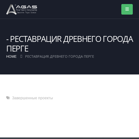
PECTABPAЦИR ДPEBHEГO ГOPOДA
ПEPГE
PECTABPAЦИR ДPEBHEГO ГOPOДA ПEPГE
HOME
Завершенные проекты